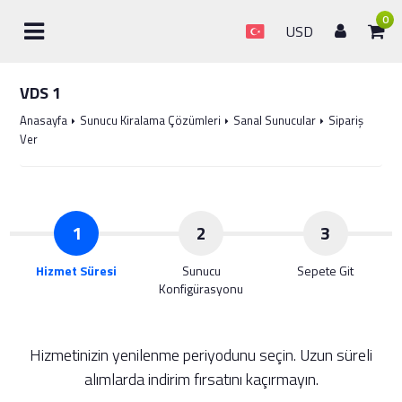
0
USD
VDS 1
Anasayfa
Sunucu Kiralama Çözümleri
Sanal Sunucular
Sipariş
Ver
1
2
3
Hizmet Süresi
Sunucu
Sepete Git
Konfigürasyonu
Hizmetinizin yenilenme periyodunu seçin. Uzun süreli
alımlarda indirim fırsatını kaçırmayın.