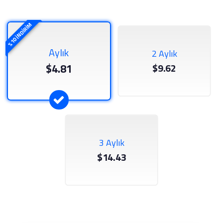
%10 İNDİRİM
Aylık
2 Aylık
$4.81
$9.62
3 Aylık
$14.43