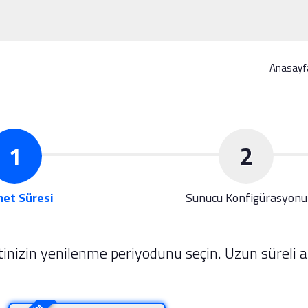
Anasayf
1
2
et Süresi
Sunucu Konfigürasyonu
inizin yenilenme periyodunu seçin. Uzun süreli al